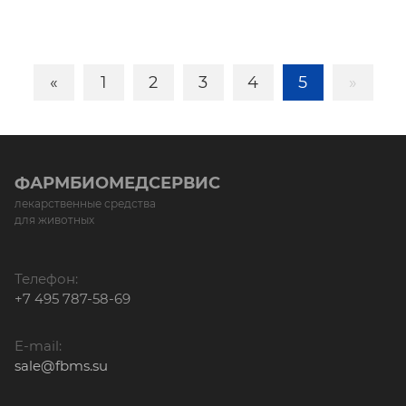
«
1
2
3
4
5
»
ФАРМБИОМЕДСЕРВИС
лекарственные средства
для животных
Телефон:
+7 495 787-58-69
E-mail:
sale@fbms.su