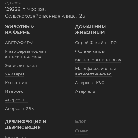
Адрес:
129226, г. Москва,
Сельскохозяйственная улица, 12а
ЖИВОТНЫМ
ДОМАШНИМ
НА ФЕРМЕ
ЖИВОТНЫМ
АВЕРОФАРМ
Спрей Фолайн НЕО
Мазь фармайодная
Фолайн капли
антисептическая
Мазь аверсектиновая
Эквисект паста
Мазь фармайодная
Универм
антисептическая
Клозантин
Аверсект К&С
Иверсект
Авертель
Аверсект-2
Аверсект-2ВК
Блог
ДЕЗИНФЕКЦИЯ И
ДЕЗИНСЕКЦИЯ
О нас
Горностай