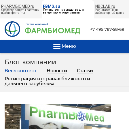
PHARMBIOMED.ru
NBCLAB.ru
FBMS.su
Лекарственные средства для
Средства защиты растений
Испытательный
ветеринарного применения
и дезинфектанты
лабораторный центр
← НА ГЛАВНУЮ
+7 495 787-58-69
Меню
Блог компании
Весь контент
Новости
Статьи
Регистрация в странах ближнего и
дальнего зарубежья