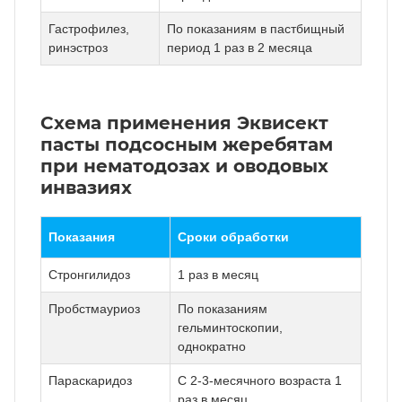
Гастрофилез,
По показаниям в пастбищный
ринэстроз
период 1 раз в 2 месяца
Схема применения Эквисект
пасты подсосным жеребятам
при нематодозах и оводовых
инвазиях
Показания
Сроки обработки
Стронгилидоз
1 раз в месяц
Пробстмауриоз
По показаниям
гельминтоскопии,
однократно
Параскаридоз
С 2-3-месячного возраста 1
раз в месяц