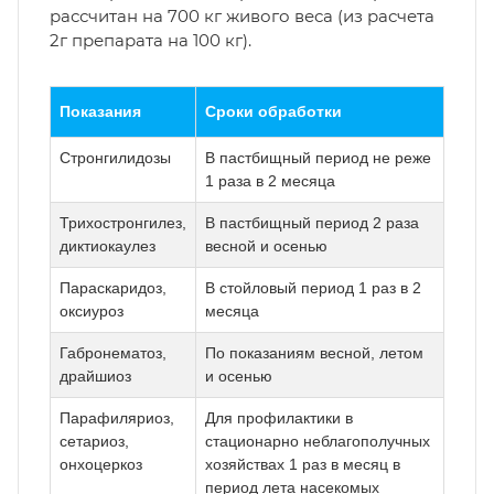
рассчитан на 700 кг живого веса (из расчета
2г препарата на 100 кг).
Показания
Сроки обработки
Стронгилидозы
В пастбищный период не реже
1 раза в 2 месяца
Трихостронгилез,
В пастбищный период 2 раза
диктиокаулез
весной и осенью
Параскаридоз,
В стойловый период 1 раз в 2
оксиуроз
месяца
Габронематоз,
По показаниям весной, летом
драйшиоз
и осенью
Парафиляриоз,
Для профилактики в
сетариоз,
стационарно неблагополучных
онхоцеркоз
хозяйствах 1 раз в месяц в
период лета насекомых