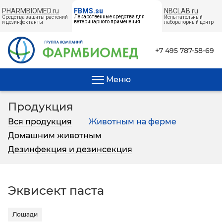
PHARMBIOMED.ru
NBCLAB.ru
FBMS.su
Лекарственные средства для
Средства защиты растений
Испытательный
ветеринарного применения
и дезинфектанты
лабораторный центр
← НА ГЛАВНУЮ
+7 495 787-58-69
Меню
Продукция
Вся продукция
Животным на ферме
Домашним животным
Дезинфекция и дезинсекция
Эквисект паста
Лошади