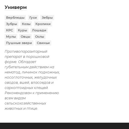
Универм
Верблюды
Гуси
Зебры
Зубры
Козы
Кролики
КРС
Куры
Лошади
Мулы
Овцы
Ослы
Пушные звери
Свиньи
Противопаразитарный
препарат в порошковой
форме. Обладает
губительным действием на
нематод, личинок подкожных,
носоглоточных, желудочных
оводов, вшей, власоедов и
саркоптоидных клещей.
Рекомендован к применению
всем видам
сельскохозяйственных
животных и птице.