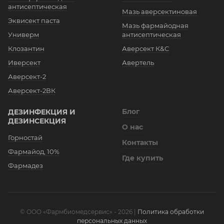
антисептическая
Мазь аверсектиновая
Эквисект паста
Мазь фармайодная
Универм
антисептическая
Клозантин
Аверсект К&С
Иверсект
Авертель
Аверсект-2
Аверсект-2ВК
Блог
ДЕЗИНФЕКЦИЯ И
ДЕЗИНСЕКЦИЯ
О нас
Горностай
Контакты
Фармайод, 10%
Где купить
Фармадез
© OOO «Фармбиомедсервис» - 2026 |
Политика обработки
персональных данных