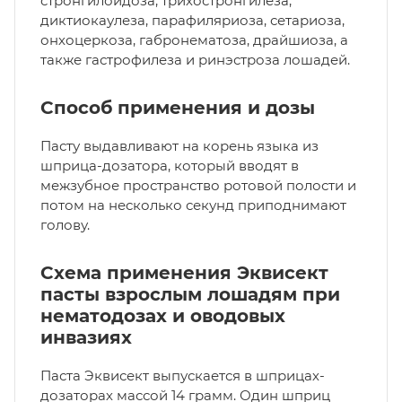
стронгилоидоза, трихостронгилеза,
диктиокаулеза, парафиляриоза, сетариоза,
онхоцеркоза, габронематоза, драйшиоза, а
также гастрофилеза и ринэстроза лошадей.
Способ применения и дозы
Пасту выдавливают на корень языка из
шприца-дозатора, который вводят в
межзубное пространство ротовой полости и
потом на несколько секунд приподнимают
голову.
Схема применения Эквисект
пасты взрослым лошадям при
нематодозах и оводовых
инвазиях
Паста Эквисект выпускается в шприцах-
дозаторах массой 14 грамм. Один шприц