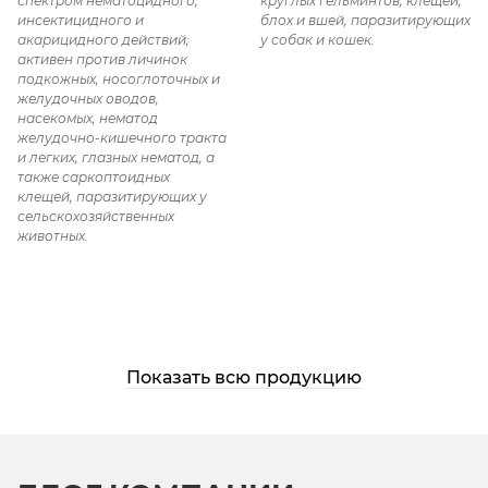
спектром нематоцидного,
круглых гельминтов, клещей,
инсектицидного и
блох и вшей, паразитирующих
акарицидного действий;
у собак и кошек.
активен против личинок
подкожных, носоглоточных и
желудочных оводов,
насекомых, нематод
желудочно-кишечного тракта
и легких, глазных нематод, а
также саркоптоидных
клещей, паразитирующих у
сельскохозяйственных
животных.
Показать всю продукцию