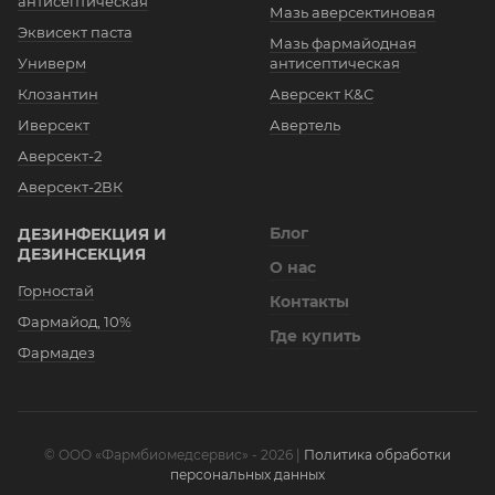
антисептическая
Мазь аверсектиновая
Эквисект паста
Мазь фармайодная
Универм
антисептическая
Клозантин
Аверсект К&С
Иверсект
Авертель
Аверсект-2
Аверсект-2ВК
Блог
ДЕЗИНФЕКЦИЯ И
ДЕЗИНСЕКЦИЯ
О нас
Горностай
Контакты
Фармайод, 10%
Где купить
Фармадез
© OOO «Фармбиомедсервис» - 2026 |
Политика обработки
персональных данных