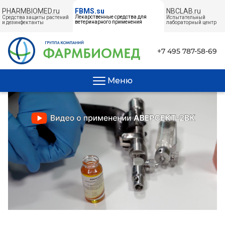
PHARMBIOMED.ru
NBCLAB.ru
FBMS.su
Лекарственные средства для
Средства защиты растений
Испытательный
ветеринарного применения
и дезинфектанты
лабораторный центр
+7 495 787-58-69
Меню