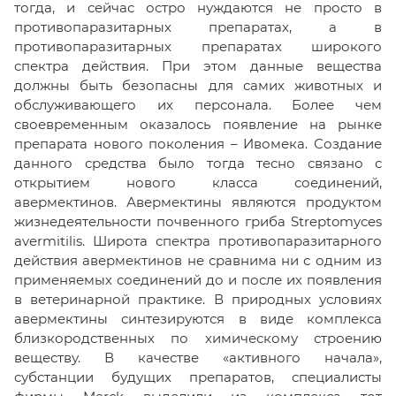
тогда, и сейчас остро нуждаются не просто в
противопаразитарных препаратах, а в
противопаразитарных препаратах широкого
спектра действия. При этом данные вещества
должны быть безопасны для самих животных и
обслуживающего их персонала. Более чем
своевременным оказалось появление на рынке
препарата нового поколения – Ивомека. Создание
данного средства было тогда тесно связано с
открытием нового класса соединений,
авермектинов. Авермектины являются продуктом
жизнедеятельности почвенного гриба Streptomyces
avermitilis. Широта спектра противопаразитарного
действия авермектинов не сравнима ни с одним из
применяемых соединений до и после их появления
в ветеринарной практике. В природных условиях
авермектины синтезируются в виде комплекса
близкородственных по химическому строению
веществу. В качестве «активного начала»,
субстанции будущих препаратов, специалисты