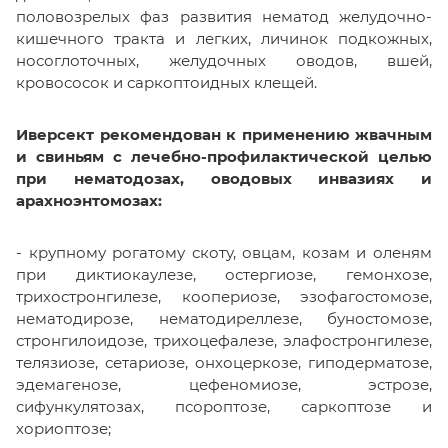
половозрелых фаз развития нематод желудочно-
кишечного тракта и легких, личинок подкожных,
носоглоточных, желудочных оводов, вшей,
кровососок и саркоптоидных клещей.
Иверсект рекомендован к применению жвачным
и свиньям с лечебно-профилактической целью
при нематодозах, оводовых инвазиях и
арахноэнтомозах:
- крупному рогатому скоту, овцам, козам и оленям
при диктиокаулезе, остергиозе, гемонхозе,
трихостронгилезе, коопериозе, эзофагостомозе,
нематодирозе, нематодиреллезе, буностомозе,
стронгилоидозе, трихоцефалезе, элафостронгилезе,
телязиозе, сетариозе, онхоцеркозе, гиподерматозе,
эдемагенозе, цефеномиозе, эстрозе,
сифункулятозах, псороптозе, саркоптозе и
хориоптозе;