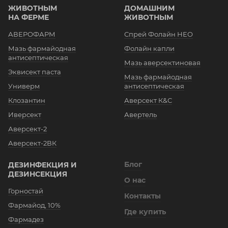
ЖИВОТНЫМ
ДОМАШНИМ
НА ФЕРМЕ
ЖИВОТНЫМ
АВЕРОФАРМ
Спрей Фолайн НЕО
Мазь фармайодная
Фолайн капли
антисептическая
Мазь аверсектиновая
Эквисект паста
Мазь фармайодная
Универм
антисептическая
Клозантин
Аверсект К&С
Иверсект
Авертель
Аверсект-2
Аверсект-2ВК
Блог
ДЕЗИНФЕКЦИЯ И
ДЕЗИНСЕКЦИЯ
О нас
Горностай
Контакты
Фармайод, 10%
Где купить
Фармадез