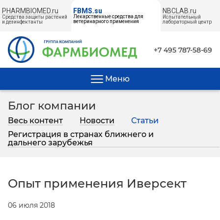
PHARMBIOMED.ru
NBCLAB.ru
FBMS.su
Лекарственные средства для
Средства защиты растений
Испытательный
ветеринарного применения
и дезинфектанты
лабораторный центр
← НА ГЛАВНУЮ
+7 495 787-58-69
Меню
Блог компании
Весь контент
Новости
Статьи
Регистрация в странах ближнего и
дальнего зарубежья
Опыт применения Иверсект
06 июля 2018