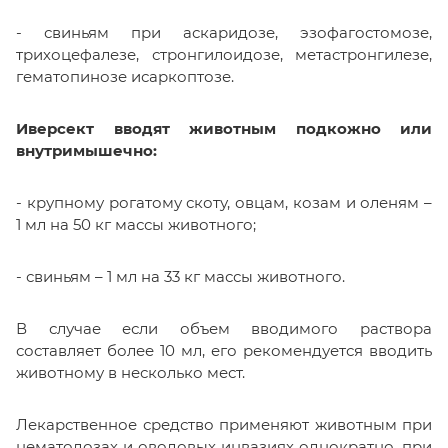
- свиньям при аскаридозе, эзофагостомозе,
трихоцефалезе, стронгилоидозе, метастронгилезе,
гематопинозе исаркоптозе.
Иверсект вводят животным подкожно или
внутримышечно:
- крупному рогатому скоту, овцам, козам и оленям –
1 мл на 50 кг массы животного;
- свиньям – 1 мл на 33 кг массы животного.
В случае если объем вводимого раствора
составляет более 10 мл, его рекомендуется вводить
животному в несколько мест.
Лекарственное средство применяют животным при
нематодозах и оводовых инвазиях однократно, при