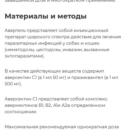
завышенной дозе и многократном применении.
Материалы и методы
Авертель представляет собой инъекционный
препарат широкого спектра действия для лечения
паразитарных инфекций у собак и кошек
(нематодозы, цестодозы, инвазии, вызванные
эктопаразитами).
В качестве действующих веществ содержит
аверсектин С1 (в 1 мл 50 мг) и празиквантел (в 1 мл
500 мг).
Аверсектин С1 представляет собой комплекс
авермектинов В1, В2, А1и А2в определенном
соотношении.
Максимальная рекомендуемая однократная доза