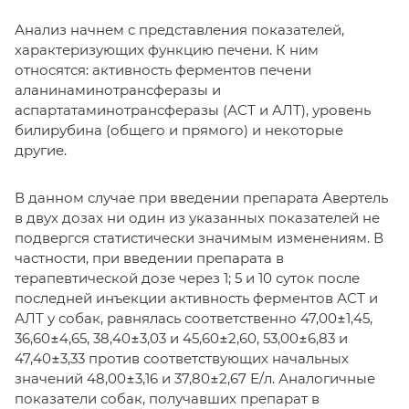
Анализ начнем с представления показателей,
характеризующих функцию печени. К ним
относятся: активность ферментов печени
аланинаминотрансферазы и
аспартатаминотрансферазы (АСТ и АЛТ), уровень
билирубина (общего и прямого) и некоторые
другие.
В данном случае при введении препарата Авертель
в двух дозах ни один из указанных показателей не
подвергся статистически значимым изменениям. В
частности, при введении препарата в
терапевтической дозе через 1; 5 и 10 суток после
последней инъекции активность ферментов АСТ и
АЛТ у собак, равнялась соответственно 47,00±1,45,
36,60±4,65, 38,40±3,03 и 45,60±2,60, 53,00±6,83 и
47,40±3,33 против соответствующих начальных
значений 48,00±3,16 и 37,80±2,67 Е/л. Аналогичные
показатели собак, получавших препарат в