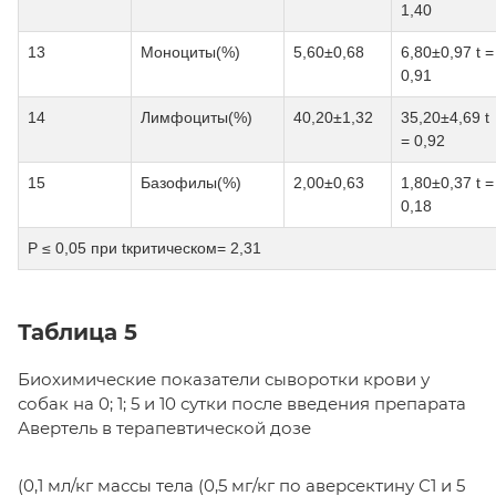
1,40
13
Моноциты(%)
5,60±0,68
6,80±0,97 t =
0,91
14
Лимфоциты(%)
40,20±1,32
35,20±4,69 t
= 0,92
15
Базофилы(%)
2,00±0,63
1,80±0,37 t =
0,18
Р ≤ 0,05 при tкритическом= 2,31
Таблица 5
Биохимические показатели сыворотки крови у
собак на 0; 1; 5 и 10 сутки после введения препарата
Авертель в терапевтической дозе
(0,1 мл/кг массы тела (0,5 мг/кг по аверсектину С1 и 5