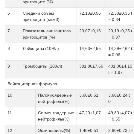
эритроците (%)
6
Средний объем
72,13±0,56
72,38±0,35 t
эритроцита (мкм3)
= 0,34
7
Показатель анизоцитоза
20,07±0,16
20,19±0,25 t
эритроцитов (%)
= 0,37
8
Лейкоциты (109/л)
14,63±2,55
14,39±2,62 t
= 0,06
9
Тромбоциты (109/л)
381,80±7,66
401,00±4,15
t = 1,97
Лейкоцитарная формула
10
Палочкоядерные
3,60±0,51
3,60±0,24 t =
нейтрофилы(%)
0
11
Сегментоядерные
47,20±1,07
49,80±4,07 t
нейтрофилы(%)
= 0,55
12
Эозинофилы(%)
1,40±0,51
2,80±0,73 t =