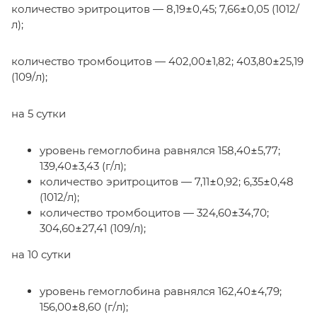
количество эритроцитов — 8,19±0,45; 7,66±0,05 (1012/
л);
количество тромбоцитов — 402,00±1,82; 403,80±25,19
(109/л);
на 5 сутки
уровень гемоглобина равнялся 158,40±5,77;
139,40±3,43 (г/л);
количество эритроцитов — 7,11±0,92; 6,35±0,48
(1012/л);
количество тромбоцитов — 324,60±34,70;
304,60±27,41 (109/л);
на 10 сутки
уровень гемоглобина равнялся 162,40±4,79;
156,00±8,60 (г/л);