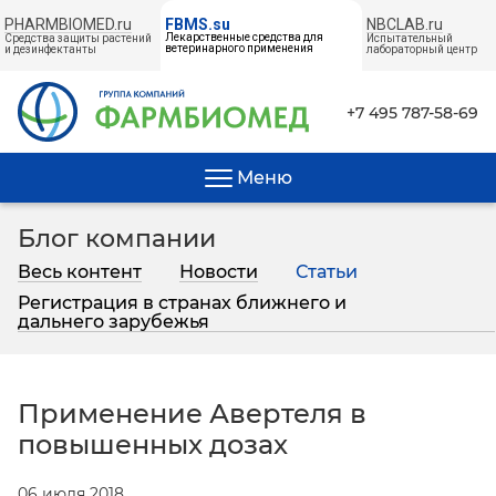
PHARMBIOMED.ru
NBCLAB.ru
FBMS.su
Лекарственные средства для
Средства защиты растений
Испытательный
ветеринарного применения
и дезинфектанты
лабораторный центр
← НА ГЛАВНУЮ
+7 495 787-58-69
Меню
Блог компании
Весь контент
Новости
Статьи
Регистрация в странах ближнего и
дальнего зарубежья
Применение Авертеля в
повышенных дозах
06 июля 2018