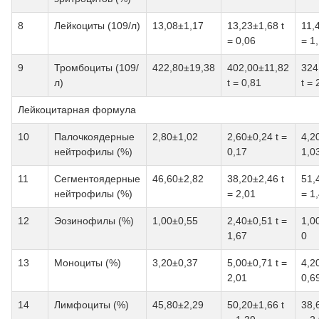
8
Лейкоциты (109/л)
13,08±1,17
13,23±1,68 t
11,
= 0,06
= 1
9
Тромбоциты (109/
422,80±19,38
402,00±11,82
324
л)
t = 0,81
t = 
Лейкоцитарная формула
10
Палочкоядерные
2,80±1,02
2,60±0,24 t =
4,2
нейтрофилы (%)
0,17
1,0
11
Сегментоядерные
46,60±2,82
38,20±2,46 t
51,
нейтрофилы (%)
= 2,01
= 1
12
Эозинофилы (%)
1,00±0,55
2,40±0,51 t =
1,0
1,67
0
13
Моноциты (%)
3,20±0,37
5,00±0,71 t =
4,2
2,01
0,6
14
Лимфоциты (%)
45,80±2,29
50,20±1,66 t
38,