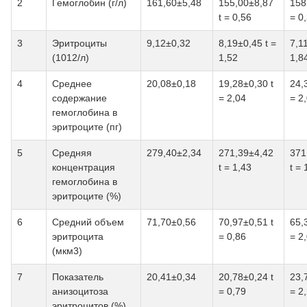
2
Гемоглобин (г/л)
161,60±5,48
155,00±8,87
158
t = 0,56
= 0
3
Эритроциты
9,12±0,32
8,19±0,45 t =
7,1
(1012/л)
1,52
1,8
4
Среднее
20,08±0,18
19,28±0,30 t
24,
содержание
= 2,04
= 2
гемоглобина в
эритроците (пг)
5
Средняя
279,40±2,34
271,39±4,42
371
концентрация
t = 1,43
t = 
гемоглобина в
эритроците (%)
6
Средний объем
71,70±0,56
70,97±0,51 t
65,
эритроцита
= 0,86
= 2
(мкм3)
7
Показатель
20,41±0,34
20,78±0,24 t
23,
анизоцитоза
= 0,79
= 2
эритроцитов (%)