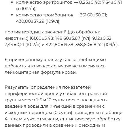
количество эритроцитов — 8,25±0,40; 7,64±0,41
и (1012/л);
количество тромбоцитов — 361,60±30,01;
430,80±37,29 (109/л)
против исходных значений (до обработки
животных) 161,60±5,48; 148,60±5,87 (г/л); 9,12±0,32;
7,44±0,21 (1012/л) и 422,80±19,38; 358,60±18,42 (109/л).
К приведенному анализу также необходимо
добавить, что во всех случаях не изменялась
лейкоцитарная формула крови.
Результаты определения показателей
периферической крови у собак контрольной
группы через 1; 5 и 10 суток после последнего
введения воды для инъекций в сравнении с
исходным периодом (0 сутки) приведены в таблице
4. Как мы уже отмечали, статистическую обработку
данных проводили в сравнении с исходным