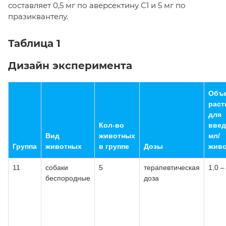
составляет 0,5 мг по аверсектину С1 и 5 мг по
празиквантелу.
Таблица 1
Дизайн эксперимента
Объ
раст
для
Кол-во
введ
Вид
животных
мл/
Группа
животных
в группе
Дозы
живо
11
собаки
5
терапевтическая
1,0 –
беспородные
доза