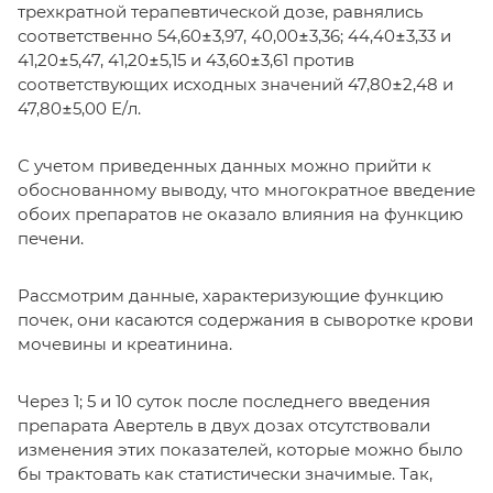
трехкратной терапевтической дозе, равнялись
соответственно 54,60±3,97, 40,00±3,36; 44,40±3,33 и
41,20±5,47, 41,20±5,15 и 43,60±3,61 против
соответствующих исходных значений 47,80±2,48 и
47,80±5,00 Е/л.
С учетом приведенных данных можно прийти к
обоснованному выводу, что многократное введение
обоих препаратов не оказало влияния на функцию
печени.
Рассмотрим данные, характеризующие функцию
почек, они касаются содержания в сыворотке крови
мочевины и креатинина.
Через 1; 5 и 10 суток после последнего введения
препарата Авертель в двух дозах отсутствовали
изменения этих показателей, которые можно было
бы трактовать как статистически значимые. Так,