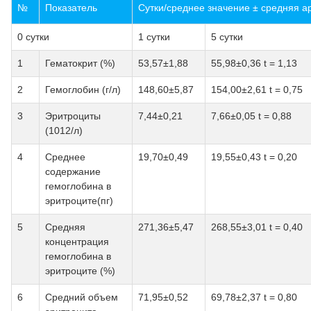
№
Показатель
Сутки/среднее значение ± средняя а
0 сутки
1 сутки
5 сутки
1
Гематокрит (%)
53,57±1,88
55,98±0,36 t = 1,13
2
Гемоглобин (г/л)
148,60±5,87
154,00±2,61 t = 0,75
3
Эритроциты
7,44±0,21
7,66±0,05 t = 0,88
(1012/л)
4
Среднее
19,70±0,49
19,55±0,43 t = 0,20
содержание
гемоглобина в
эритроците(пг)
5
Средняя
271,36±5,47
268,55±3,01 t = 0,40
концентрация
гемоглобина в
эритроците (%)
6
Средний объем
71,95±0,52
69,78±2,37 t = 0,80