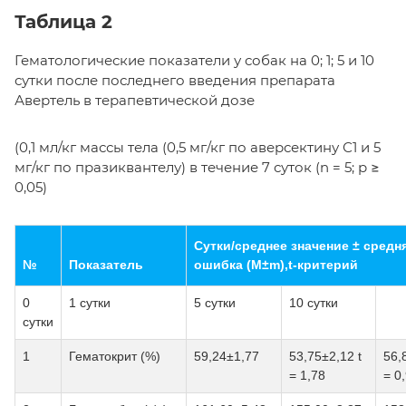
Таблица 2
Гематологические показатели у собак на 0; 1; 5 и 10
сутки после последнего введения препарата
Авертель в терапевтической дозе
(0,1 мл/кг массы тела (0,5 мг/кг по аверсектину С1 и 5
мг/кг по празиквантелу) в течение 7 суток (n = 5; р ≥
0,05)
Сутки/среднее значение ± сред
№
Показатель
ошибка (М±m),t-критерий
0
1 сутки
5 сутки
10 сутки
сутки
1
Гематокрит (%)
59,24±1,77
53,75±2,12 t
56,
= 1,78
= 0