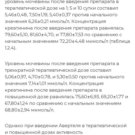
уровень мочевины после введения препарата в
терапевтической дозе на 1; 5 и 10 сутки составил
5,46±0,48, 7,50±1,19, 5,40±0,37 против начального
значения 6,26±0,21 ммоль/л. Концентрация
креатинина после введения препарата равнялась
79,60±5,10, 81,60±4,70, и 77,80±7,53 по сравнению с
начальным значением 72,20±4,48 мкмоль/л (таблица
1.2.4).
Уровень мочевины после введения препарата в
трехкратной терапевтической дозе составил
5,06±0,97, 4,70±0,78, и 5,30±0,50 против начального
значения 7,14±1,01 ммоль/л. Концентрация
креатинина после введения препарата в
повышенной дозе равнялась 75,60±6,93, 69,20±1,77 и
67,80±1,24 по сравнению с начальным значением
68,80±2,94 мкмоль/л.
Однако при введении Авертеля в терапевтической
и повышенной дозах активность