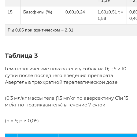
= 1,39
= 2
15
Базофилы (%)
0,60±0,24
1,60±0,51 t =
0,8
1,58
0,4
Р ≤ 0,05 при tкритическом = 2,31
Таблица 3
Гематологические показатели у собак на 0; 1; 5 и 10
сутки после последнего введения препарата
Авертель в трехкратной терапевтической дозе
(0,3 мл/кг массы тела (1,5 мг/кг по аверсектину С1и 15
мг/кг по празиквантелу) в течение 7 суток
(n = 5; р ≥ 0,05)