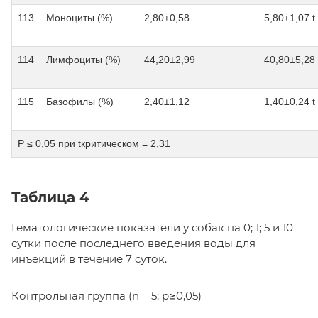
113
Моноциты (%)
2,80±0,58
5,80±1,07 t
114
Лимфоциты (%)
44,20±2,99
40,80±5,28 
115
Базофилы (%)
2,40±1,12
1,40±0,24 t
Р ≤ 0,05 при tкритическом = 2,31
Таблица 4
Гематологические показатели у собак на 0; 1; 5 и 10
сутки после последнего введения воды для
инъекций в течение 7 суток.
Контрольная группа (n = 5; р≥0,05)