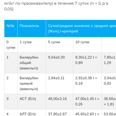
мг/кг по празиквантелу) в течение 7 суток (n = 5; р ≥
0,05)
№№
Показатель
Сутки/среднее значение ± средняя ар
(М±m),t-критерий
0
1 сутки
5 сутки
10 сутки
сутки
1
Билирубин
9,54±0,30
8,30±1,22 t =
7,80±1,
общий
0,89
1,29
(мкмоль/л)
2
Билирубин
2,84±0,11
2,92±0,38 t =
3,04±0,
прямой
0,18
0,83
(мкмоль/л)
3
АСТ (Е/л)
48,00±3,16
47,00±1,45 t =
36,60±4
0,26
= 1,81
4
АЛТ (Е/л)
37,80±2,67
45,60±2,60 t =
53,00±6