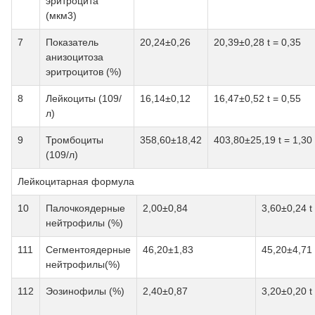
эритроцита
(мкм3)
7
Показатель
20,24±0,26
20,39±0,28 t = 0,35
анизоцитоза
эритроцитов (%)
8
Лейкоциты (109/
16,14±0,12
16,47±0,52 t = 0,55
л)
9
Тромбоциты
358,60±18,42
403,80±25,19 t = 1,30
(109/л)
Лейкоцитарная формула
10
Палочкоядерные
2,00±0,84
3,60±0,24 t
нейтрофилы (%)
111
Сегментоядерные
46,20±1,83
45,20±4,71 
нейтрофилы(%)
112
Эозинофилы (%)
2,40±0,87
3,20±0,20 t