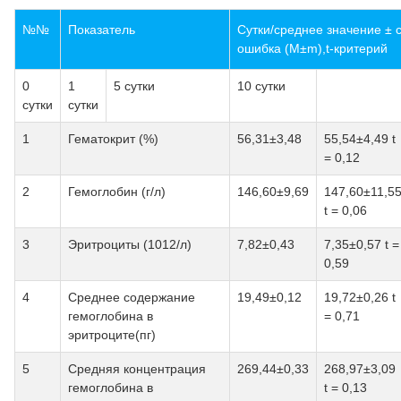
№№
Показатель
Сутки/среднее значение ±
ошибка (М±m),t-критерий
0
1
5 сутки
10 сутки
сутки
сутки
1
Гематокрит (%)
56,31±3,48
55,54±4,49 t
= 0,12
2
Гемоглобин (г/л)
146,60±9,69
147,60±11,5
t = 0,06
3
Эритроциты (1012/л)
7,82±0,43
7,35±0,57 t =
0,59
4
Среднее содержание
19,49±0,12
19,72±0,26 t
гемоглобина в
= 0,71
эритроците(пг)
5
Средняя концентрация
269,44±0,33
268,97±3,09
гемоглобина в
t = 0,13