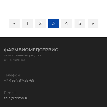
«
1
2
3
4
5
»
ФАРМБИОМЕДСЕРВИС
лекарственные средства
для животных
Телефон:
+7 495 787-58-69
E-mail:
sale@fbms.su