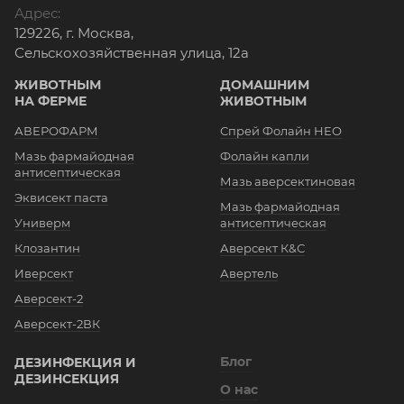
Адрес:
129226, г. Москва,
Сельскохозяйственная улица, 12а
ЖИВОТНЫМ
ДОМАШНИМ
НА ФЕРМЕ
ЖИВОТНЫМ
АВЕРОФАРМ
Спрей Фолайн НЕО
Мазь фармайодная
Фолайн капли
антисептическая
Мазь аверсектиновая
Эквисект паста
Мазь фармайодная
Универм
антисептическая
Клозантин
Аверсект К&С
Иверсект
Авертель
Аверсект-2
Аверсект-2ВК
Блог
ДЕЗИНФЕКЦИЯ И
ДЕЗИНСЕКЦИЯ
О нас