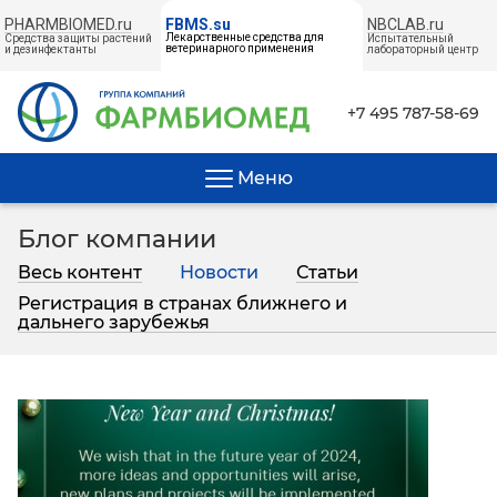
PHARMBIOMED.ru
NBCLAB.ru
FBMS.su
Лекарственные средства для
Средства защиты растений
Испытательный
ветеринарного применения
и дезинфектанты
лабораторный центр
← НА ГЛАВНУЮ
+7 495 787-58-69
Меню
Блог компании
Весь контент
Новости
Статьи
Регистрация в странах ближнего и
дальнего зарубежья